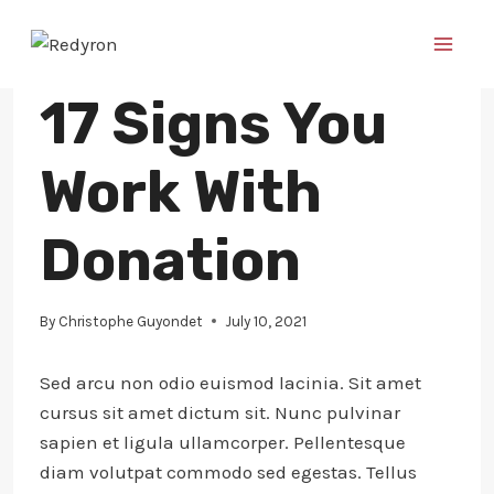
Skip
to
content
CHARITY
17 Signs You
Work With
Donation
By
Christophe Guyondet
July 10, 2021
Sed arcu non odio euismod lacinia. Sit amet
cursus sit amet dictum sit. Nunc pulvinar
sapien et ligula ullamcorper. Pellentesque
diam volutpat commodo sed egestas. Tellus