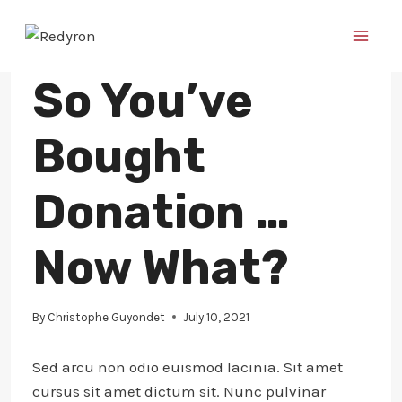
Skip
to
content
CHARITY
So You’ve
Bought
Donation …
Now What?
By
Christophe Guyondet
July 10, 2021
Sed arcu non odio euismod lacinia. Sit amet
cursus sit amet dictum sit. Nunc pulvinar